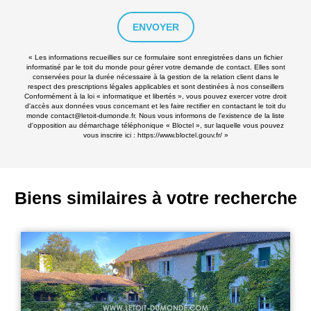
ENVOYER
« Les informations recueillies sur ce formulaire sont enregistrées dans un fichier
informatisé par le toit du monde pour gérer votre demande de contact. Elles sont
conservées pour la durée nécessaire à la gestion de la relation client dans le
respect des prescriptions légales applicables et sont destinées à nos conseillers
Conformément à la loi « informatique et libertés », vous pouvez exercer votre droit
d'accès aux données vous concernant et les faire rectifier en contactant le toit du
monde contact@letoit-dumonde.fr. Nous vous informons de l'existence de la liste
d'opposition au démarchage téléphonique « Bloctel », sur laquelle vous pouvez
vous inscrire ici :
https://www.bloctel.gouv.fr/
»
Biens similaires à votre recherche