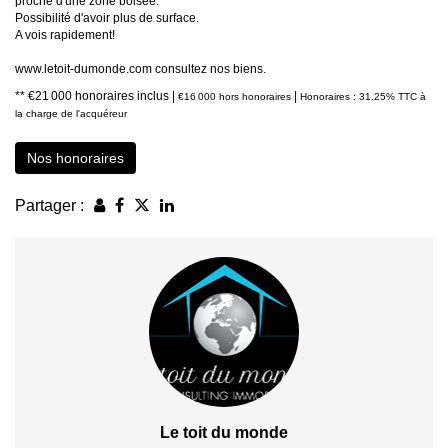
proche d'une zone boisée.
Possibilité d'avoir plus de surface.
A vois rapidement!
www.letoit-dumonde.com consultez nos biens.
** €21 000
honoraires inclus
|
|
€16 000
hors honoraires
Honoraires : 31.25% TTC à
la charge de l'acquéreur
Nos honoraires
Partager :
Le toit du monde