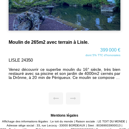
Moulin de 265m2 avec terrain à Lisle.
399 000 €
dont 5% TTC d'honoraires
LISLE 24350
Venez découvrir ce superbe moulin du 16° siècle, très bien
restauré avec sa piscine et son jardin de 4000m2 cernés par
la Drônne, à 20 min de Périgueux. Ce moulin se compose en
rez-de-chaussée d'une belle cuisine ouverte sur un
magnifique salon-séjour de 71m2 avec une cheminée
ouverte, et d'un grand bureau lumineux. Vous trouverez
également une buanderie avec un wc et une salle d'eau. A
l'étage un grand couloir dessert une suite parentale, quatre
autres grandes et lumineuses chambres ( espace détente ),
ainsi qu'une belle salle de bain avec douche et wc. Ce moulin
se trouve sur une parcelle arborée avec un plus une superbe
piscine en bord de rivière. Un abri pour deux voitures ( prise
Mentions légales
pour voitures électriques ), un grand atelier et une cabane de
jardin complètent ce bien. Pas de travaux à prévoir, à visiter
Affichage des informations légales : Le toit du monde | Raison sociale : LE TOIT DU MONDE |
rapidement ! www.letoit-dumonde.com consultez nos biens.
Adresse siège social : 33, rue Lecocq - 33000 BORDEAUX | Siret : 80369933900013 |