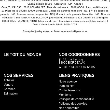
RCS : Bordeaux | Numero TVA Intracommunautaire : FR69803699339 | Forme juridique : SARL |
Capital social : 5000€ | Assurance RCP : Allianz |
Carte T : CPI 3301 2018 000 026 227 | Date de délivrance : 2018-03-30 | Lieu de délivrance :
17 Place de la Bourse 33000 Bordeaux | Caisse de garantie financière : NC. | N° de caisse de
garantie : NC | Adresse caisse de garantie : NC | Montant de la garantie financière : NC | Nom du
médiateur : SAS MEDIATION SOLUTION | Adresse du médiateur : 222 Chemin de la Bergerie
01800 SAINT JEAN DE NIOST | Adresse du site :
https://www.sasmediationsolution-conso.fr
|
Date d'obtention du label : 14/04/2023
Entreprise juridiquement et financièrement indépendante
LE TOIT DU MONDE
NOS COORDONNÉES
33, rue Lecocq
33000 BORDEAUX
Tél. : +33 5 57 87 65 85
NOS SERVICES
LIENS PRATIQUES
Acheter
Notre agence
Vendre
Plan du site
Gérance
Contactez-nous
Estimation
Mentions
Politique de confidentialité
Politique des cookies
Nos honoraires