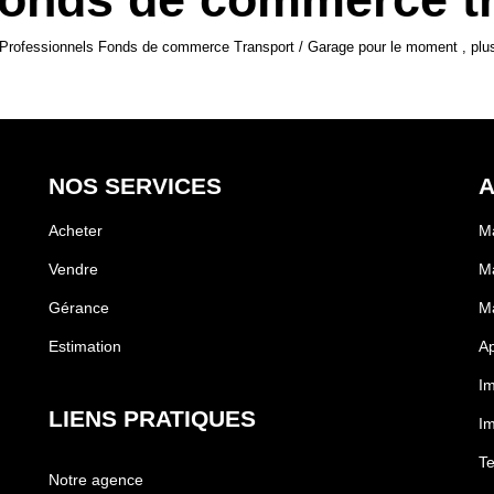
Professionnels Fonds de commerce Transport / Garage pour le moment , plusie
NOS SERVICES
A
Acheter
Ma
Vendre
Ma
Gérance
M
Estimation
Ap
I
LIENS PRATIQUES
I
Te
Notre agence