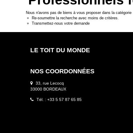
Nous n'avons pas de biens à vous proposer dans la catégorie 
Re-soumettre la recherche avec moins de critères.
Transmettez-nous votre demande
LE TOIT DU MONDE
NOS COORDONNÉES
33, rue Lecocq
33000 BORDEAUX
Tél. : +33 5 57 87 65 85