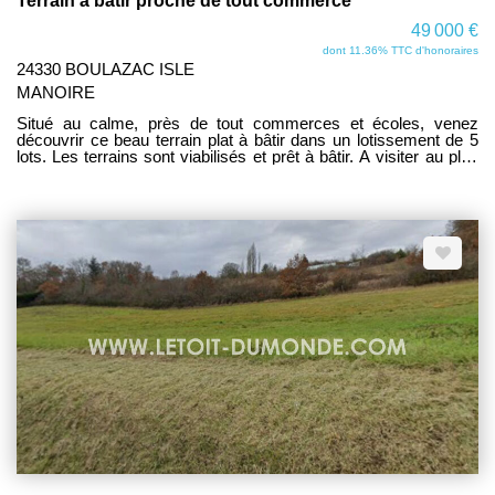
Terrain à bâtir proche de tout commerce
49 000 €
dont 11.36% TTC d'honoraires
24330 BOULAZAC ISLE
MANOIRE
Situé au calme, près de tout commerces et écoles, venez
découvrir ce beau terrain plat à bâtir dans un lotissement de 5
lots. Les terrains sont viabilisés et prêt à bâtir. A visiter au plus
vite car emplacement exceptionnel! www.letoit-dumonde.com
consultez nos biens.