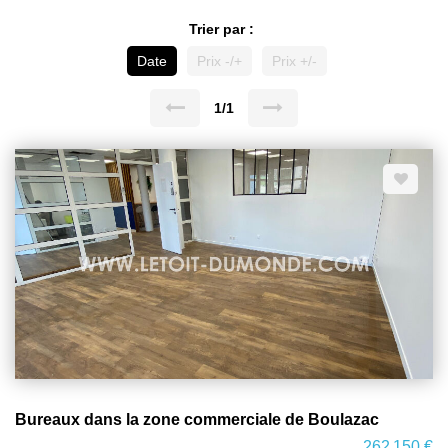
Trier par :
Date
Prix -/+
Prix +/-
1/1
Bureaux dans la zone commerciale de Boulazac
262 150 €