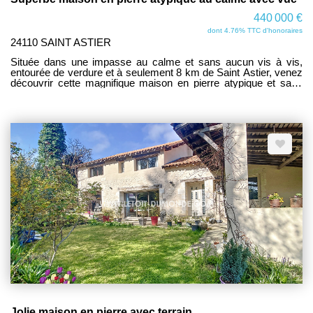
440 000 €
dont 4.76% TTC d'honoraires
24110 SAINT ASTIER
Située dans une impasse au calme et sans aucun vis à vis,
entourée de verdure et à seulement 8 km de Saint Astier, venez
découvrir cette magnifique maison en pierre atypique et sans
aucun travaux d'une surface de 329 m² . Vous trouverez en
rentrant une somptueuse pièce de vie de plus de 100m² avec
une hauteur sous plafond de 7 mètres comprenant un salon
séjour, une salle à manger, une salle de jeux et une cuisine
entièrement équipée. Vous découvrirez également une
buanderie, une cave à vin, une chaufferie de 18m² ainsi qu'un
garage avec portail électrique de 30 m². Une première suite
parentale de 20 m² avec sa salle d'eau et un WC se trouve au
rez de chaussée ainsi qu'un second WC indépendant. A l'étage,
vous découvrirez 3 magnifiques chambres en pierre apparente
de 18, 16 et 15m² avec une salle de bain et un WC indépendant
pouvant être assimilé comme seconde suite parentale. Une
magnifique troisième suite parentale de plus de 35m² avec la
partie chambre en pierre apparente de 14m², une salle de bain
avec douche et baignoire de 9m², un dressing de 8 m² et un WC
indépendant saura vous séduire. Une mezzanine de 25m² peut
servir de bureau avec son local de rangement accolé. Une
véranda chauffée de 24m² vous permettra de profitez des
rayons du soleil et de l'extérieur très bien entretenu de plus
3000m² avec de nombreux arbres fruitiers et un puits équipé
d'une pompe à eau. Enfin, un carport de 60 m² prévu pour
Jolie maison en pierre avec terrain