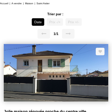
Accueil
A vendre
Maison
Saint Astier
Trier par :
Date
Prix -/+
Prix +/-
1/1
Jolie maison rénovée proche du centre ville