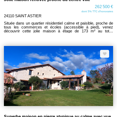
262 500 €
dont 5% TTC d'honoraires
24110 SAINT ASTIER
Située dans un quartier résidentiel calme et paisible, proche de
tous les commerces et écoles (accessible à pied), venez
découvrir cette jolie maison à étage de 173 m² au total,
entièrement rénovée avec goût récemment. Elle se compose
comme suit : A l'étage vous trouverez une belle pièce de vie
lumineuse avec un accès balcon, une jolie cuisine indépendante
équipée et fonctionnelle, une salle d'eau avec douche italienne,
un WC et 2 grandes chambres climatisées. Un escalier avec un
monte escalier électrique vous amènera au rez de jardin où
vous trouverez 2 chambres supplémentaires, une buanderie, un
point d'eau ainsi qu'un WC et le garage avec portail manuel. A
l'extérieur, un beau jardin très agréable et ombragé ainsi qu'un
second garage et un car port viennent compléter ce joli bien. A
visiter au plus vite ! www.letoit-dumonde.com consultez nos
biens.
Superbe maison en pierre atypique au calme avec vue